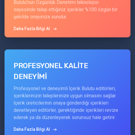
Bulutu’nun Özgünlük Denetimi teknolojisi
sayesinde talep ettiğiniz içerikler %100 özgün bir
şekilde onayınıza sunulur.
Daha Fazla Bilgi Al
PROFESYONEL KALİTE
DENEYİMİ
Profesyonel ve deneyimli İçerik Bulutu editörleri,
içeriklerinizin taleplerinize uygun olmasını sağlar.
İçerik üreticilerinin onaya gönderdiği içerikleri
denetleyen editörler, gerektiğinde içerikleri revize
ederek ya da düzenleyerek sorunsuz hale getirir.
Daha Fazla Bilgi Al