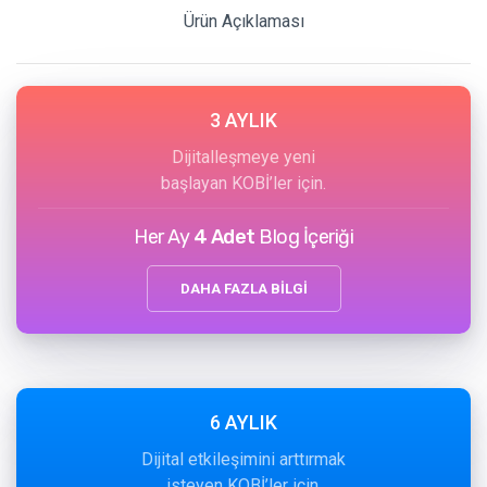
Ürün Açıklaması
3 AYLIK
Dijitalleşmeye yeni
başlayan KOBİ’ler için.
Her Ay
4 Adet
Blog İçeriği
DAHA FAZLA BİLGİ
6 AYLIK
Dijital etkileşimini arttırmak
isteyen KOBİ’ler için.