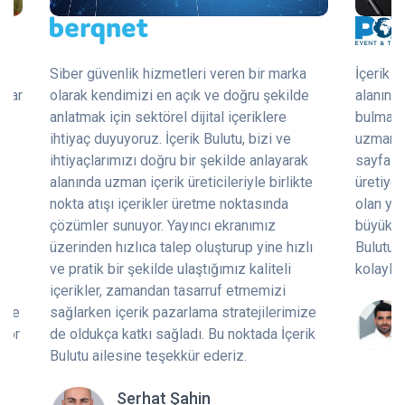
Siber güvenlik hizmetleri veren bir marka
İçerik ü
mlar
olarak kendimizi en açık ve doğru şekilde
alanında
anlatmak için sektörel dijital içeriklere
bulmak ç
ihtiyaç duyuyoruz. İçerik Bulutu, bizi ve
uzman on
ihtiyaçlarımızı doğru bir şekilde anlayarak
sayfalar
alanında uzman içerik üreticileriyle birlikte
üretiyor
nokta atışı içerikler üretme noktasında
olan yay
çözümler sunuyor. Yayıncı ekranımız
büyük ra
ok
üzerinden hızlıca talep oluşturup yine hızlı
Bulutu,
ve pratik bir şekilde ulaştığımız kaliteli
kolaylaş
içerikler, zamandan tasarruf etmemizi
inde
sağlarken içerik pazarlama stratejilerimize
iyor
de oldukça katkı sağladı. Bu noktada İçerik
Bulutu ailesine teşekkür ederiz.
Serhat Şahin