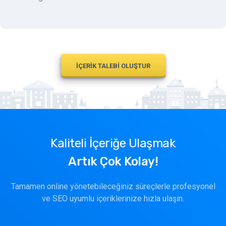
İÇERİK TALEBİ OLUŞTUR
Kaliteli İçeriğe Ulaşmak
Artık Çok Kolay!
Tamamen online yönetebileceğiniz süreçlerle profesyonel
ve SEO uyumlu içeriklerinize hızla ulaşın.