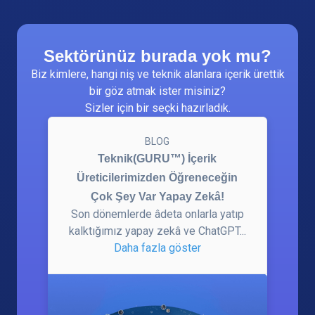
Sektörünüz burada yok mu?
Biz kimlere, hangi niş ve teknik alanlara içerik ürettik
bir göz atmak ister misiniz?
Sizler için bir seçki hazırladık.
BLOG
Teknik(GURU™) İçerik
Üreticilerimizden Öğreneceğin
Çok Şey Var Yapay Zekâ!
Son dönemlerde âdeta onlarla yatıp
kalktığımız yapay zekâ ve ChatGPT...
Daha fazla göster